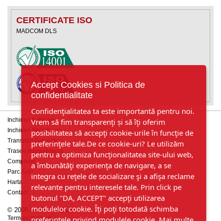
CERTIFICATE ISO
MADCOM DLS
Accept Cookies si Politica de
confidentialitate
Confidenţialitatea ta este importantă pentru noi.
Inchirieri Autocare
Vrem să fim transparenţi și să îţi oferim
Inchirieri Microbuze
posibilitatea să accepţi cookie-urile în funcţie de
Transport Salariati
preferinţele tale.De ce cookie-uri? Le utilizăm
Trasee Interjudetene
pentru a optimiza funcţionalitatea site-ului web,
Companie
a îmbunătăţi experienţa de navigare, a se
Parc Auto
integra cu reţele de socializare şi a afişa reclame
Harta
relevante pentru interesele tale. Prin click pe
Contact
butonul "DA, ACCEPT" accepţi utilizarea
modulelor cookie. Îţi poţi totodată schimba
© 2008 MADCOM DLS
Termeni si conditii
preferinţele privind modulele cookie.
Mai multe