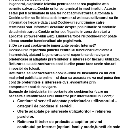
In general, o aplicatie folosita pentru accesarea paginilor web
permite salvarea Cookie-urilor pe terminal in mod implicit. Aceste
setari pot fi schimbate in asa fel incat administrarea automata a
Cookie-urilor sa fie blocata de browser-ul web sau utilizatorul sa fie
informat de fiecare data cand Cookie-uri sunt trimise catre
terminalul sau. Informatii detaliate despre posibilitatile si modurile
de administrare a Cookie-urilor pot fi gasite in zona de setari a
aplicatiei (browser-ului web). Limitarea folosirii Cookie-urilor poate
afecta anumite functionalitati ale paginii web.
8. De ce sunt cookie-urile importante pentru Internet?
Cookie-urile reprezinta punctul central al functionarii eficiente a
Internetului, ajutand la generarea unei experiente de navigare
prietenoase si adaptata preferintelor si intereselor fiecarui utilizator.
Refuzarea sau dezactivarea cookieurilor poate face unele site-uri
imposibil de folosit.
Refuzarea sau dezactivarea cookie-urilor nu inseamna ca nu veti
mai primi publicitate online – ci doar ca aceasta nu va mai putea tine
cont de preferintele si interesele dvs, evidentiate prin
comportamentul de navigare.
Exemple de intrebuintari importante ale cookieurilor (care nu
necesita autentificarea unui utilizator prin intermediul unui cont):
Continut si servicii adaptate preferintelor utilizatorului –
categorii de produse si servicii.
Oferte adaptate pe interesele utilizatorilor – retinerea
parolelor.
Retinerea filtrelor de protectie a copiilor privind
continutul pe Internet (optiuni family mode,functii de safe