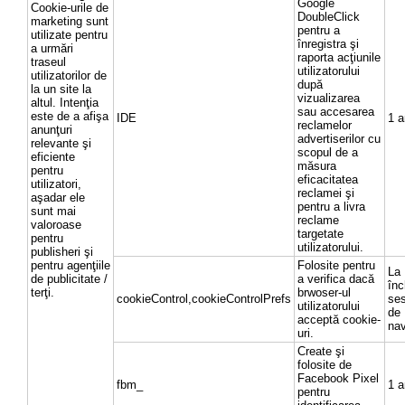
Google
Cookie-urile de
DoubleClick
marketing sunt
pentru a
utilizate pentru
înregistra şi
a urmări
raporta acţiunile
traseul
utilizatorului
utilizatorilor de
după
la un site la
vizualizarea
altul. Intenţia
sau accesarea
este de a afişa
IDE
1 a
reclamelor
anunţuri
advertiserilor cu
relevante şi
scopul de a
eficiente
măsura
pentru
eficacitatea
utilizatori,
reclamei şi
aşadar ele
pentru a livra
sunt mai
reclame
valoroase
targetate
pentru
utilizatorului.
publisheri şi
pentru agenţiile
Folosite pentru
La
de publicitate /
a verifica dacă
înc
terţi.
brwoser-ul
cookieControl,cookieControlPrefs
ses
utilizatorului
de
acceptă cookie-
nav
uri.
Create şi
folosite de
Facebook Pixel
fbm_
1 a
pentru