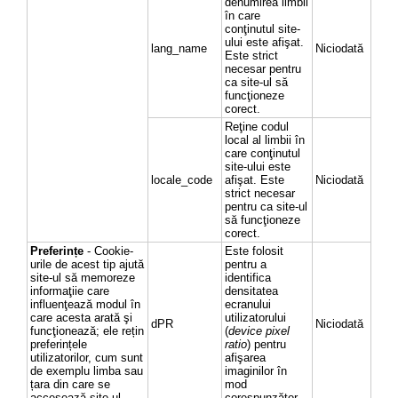
denumirea limbii
în care
conţinutul site-
ului este afişat.
lang_name
Niciodată
Este strict
necesar pentru
ca site-ul să
funcţioneze
corect.
Reţine codul
local al limbii în
care conţinutul
site-ului este
locale_code
afişat. Este
Niciodată
strict necesar
pentru ca site-ul
să funcţioneze
corect.
Preferințe
- Cookie-
Este folosit
urile de acest tip ajută
pentru a
site-ul să memoreze
identifica
informaţiie care
densitatea
influenţează modul în
ecranului
care acesta arată şi
utilizatorului
dPR
Niciodată
funcţionează; ele rețin
(
device pixel
preferințele
ratio
) pentru
utilizatorilor, cum sunt
afişarea
de exemplu limba sau
imaginilor în
țara din care se
mod
accesează site-ul.
corespunzător.