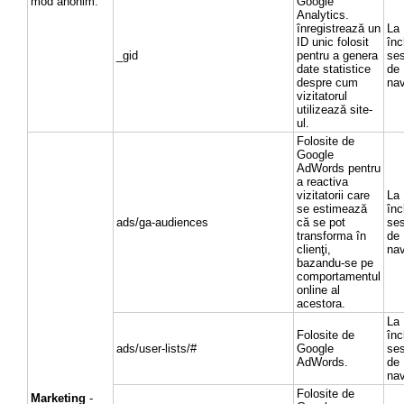
mod anonim.
Google
Analytics.
înregistrează un
La
ID unic folosit
înc
_gid
pentru a genera
ses
date statistice
de
despre cum
nav
vizitatorul
utilizează site-
ul.
Folosite de
Google
AdWords pentru
a reactiva
vizitatorii care
La
se estimează
înc
ads/ga-audiences
că se pot
ses
transforma în
de
clienţi,
nav
bazandu-se pe
comportamentul
online al
acestora.
La
Folosite de
înc
ads/user-lists/#
Google
ses
AdWords.
de
nav
Folosite de
Marketing
-