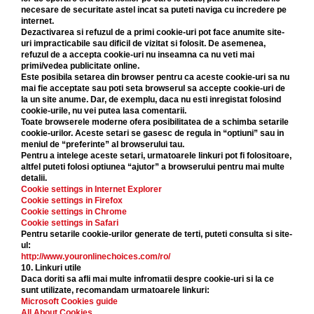
necesare de securitate astel incat sa puteti naviga cu incredere pe
internet.
Dezactivarea si refuzul de a primi cookie-uri pot face anumite site-
uri impracticabile sau dificil de vizitat si folosit. De asemenea,
refuzul de a accepta cookie-uri nu inseamna ca nu veti mai
primi/vedea publicitate online.
Este posibila setarea din browser pentru ca aceste cookie-uri sa nu
mai fie acceptate sau poti seta browserul sa accepte cookie-uri de
la un site anume. Dar, de exemplu, daca nu esti inregistat folosind
cookie-urile, nu vei putea lasa comentarii.
Toate browserele moderne ofera posibilitatea de a schimba setarile
cookie-urilor. Aceste setari se gasesc de regula in “optiuni” sau in
meniul de “preferinte” al browserului tau.
Pentru a intelege aceste setari, urmatoarele linkuri pot fi folositoare,
altfel puteti folosi optiunea “ajutor” a browserului pentru mai multe
detalii.
Cookie settings in Internet Explorer
Cookie settings in Firefox
Cookie settings in Chrome
Cookie settings in Safari
Pentru setarile cookie-urilor generate de terti, puteti consulta si site-
ul:
http://www.youronlinechoices.com/ro/
10. Linkuri utile
Daca doriti sa afli mai multe infromatii despre cookie-uri si la ce
sunt utilizate, recomandam urmatoarele linkuri:
Microsoft Cookies guide
All About Cookies