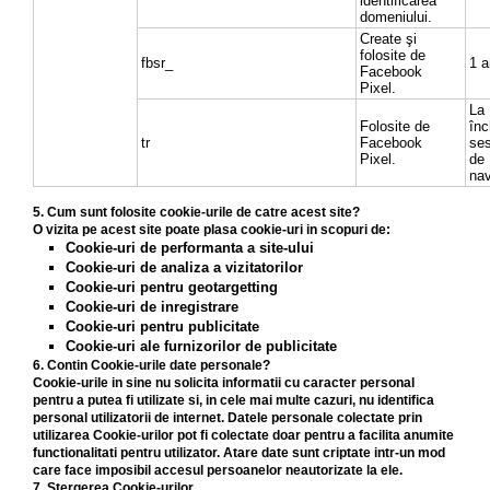
identificarea
domeniului.
Create şi
folosite de
fbsr_
1 a
Facebook
Pixel.
La
Folosite de
înc
tr
Facebook
ses
Pixel.
de
nav
5. Cum sunt folosite cookie-urile de catre acest site?
O vizita pe acest site poate plasa cookie-uri in scopuri de:
Cookie-uri de performanta a site-ului
Cookie-uri de analiza a vizitatorilor
Cookie-uri pentru geotargetting
Cookie-uri de inregistrare
Cookie-uri pentru publicitate
Cookie-uri ale furnizorilor de publicitate
6. Contin Cookie-urile date personale?
Cookie-urile in sine nu solicita informatii cu caracter personal
pentru a putea fi utilizate si, in cele mai multe cazuri, nu identifica
personal utilizatorii de internet. Datele personale colectate prin
utilizarea Cookie-urilor pot fi colectate doar pentru a facilita anumite
functionalitati pentru utilizator. Atare date sunt criptate intr-un mod
care face imposibil accesul persoanelor neautorizate la ele.
7. Stergerea Cookie-urilor