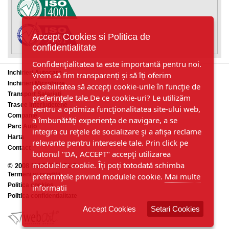
Accept Cookies si Politica de
confidentialitate
Confidenţialitatea ta este importantă pentru noi.
Inchirieri Autocare
Vrem să fim transparenţi și să îţi oferim
Inchirieri Microbuze
posibilitatea să accepţi cookie-urile în funcţie de
Transport Salariati
preferinţele tale.De ce cookie-uri? Le utilizăm
Trasee Interjudetene
pentru a optimiza funcţionalitatea site-ului web,
Companie
a îmbunătăţi experienţa de navigare, a se
Parc Auto
integra cu reţele de socializare şi a afişa reclame
Harta
relevante pentru interesele tale. Prin click pe
Contact
butonul "DA, ACCEPT" accepţi utilizarea
modulelor cookie. Îţi poţi totodată schimba
© 2008 MADCOM DLS
Termeni si conditii
preferinţele privind modulele cookie.
Mai multe
Politica cookies
informatii
Politica confidentialitate
Accept Cookies
Setari Cookies