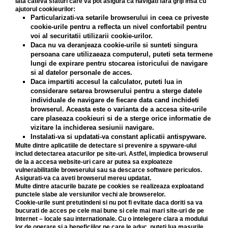
Iata cateva sfaturi care va pot asigura ca navigati fara griji insa cu
ajutorul cookieurilor:
Particularizati-va setarile browserului in ceea ce priveste
cookie-urile pentru a reflecta un nivel confortabil pentru
voi al securitatii utilizarii cookie-urilor.
Daca nu va deranjeaza cookie-urile si sunteti singura
persoana care utilizaeaza computerul, puteti seta termene
lungi de expirare pentru stocarea istoricului de navigare
si al datelor personale de acces.
Daca impartiti accesul la calculator, puteti lua in
considerare setarea browserului pentru a sterge datele
individuale de navigare de fiecare data cand inchideti
browserul. Aceasta este o varianta de a accesa site-urile
care plaseaza cookieuri si de a sterge orice informatie de
vizitare la inchiderea sesiunii navigare.
Instalati-va si updatati-va constant aplicatii antispyware.
Multe dintre aplicatiile de detectare si prevenire a spyware-ului
includ detectarea atacurilor pe site-uri. Astfel, impiedica browserul
de la a accesa website-uri care ar putea sa exploateze
vulnerabilitatile browserului sau sa descarce software periculos.
Asigurati-va ca aveti browserul mereu updatat.
Multe dintre atacurile bazate pe cookies se realizeaza exploatand
punctele slabe ale versiunilor vechi ale browserelor.
Cookie-urile sunt pretutindeni si nu pot fi evitate daca doriti sa va
bucurati de acces pe cele mai bune si cele mai mari site-uri de pe
Internet – locale sau internationale. Cu o intelegere clara a modului
lor de operare si a beneficiilor pe care le aduc, puteti lua masurile