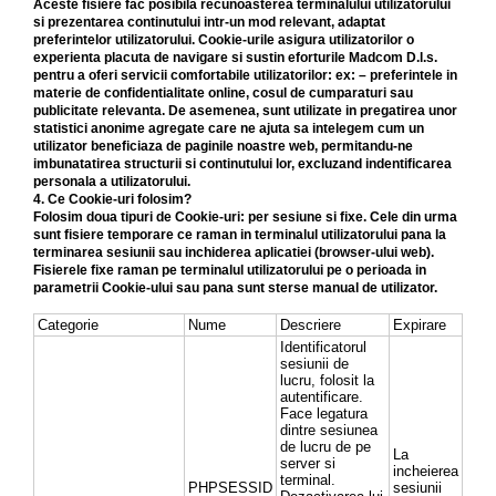
Aceste fisiere fac posibila recunoasterea terminalului utilizatorului
si prezentarea continutului intr-un mod relevant, adaptat
preferintelor utilizatorului. Cookie-urile asigura utilizatorilor o
experienta placuta de navigare si sustin eforturile Madcom D.l.s.
pentru a oferi servicii comfortabile utilizatorilor: ex: – preferintele in
materie de confidentialitate online, cosul de cumparaturi sau
publicitate relevanta. De asemenea, sunt utilizate in pregatirea unor
statistici anonime agregate care ne ajuta sa intelegem cum un
utilizator beneficiaza de paginile noastre web, permitandu-ne
imbunatatirea structurii si continutului lor, excluzand indentificarea
personala a utilizatorului.
4. Ce Cookie-uri folosim?
Folosim doua tipuri de Cookie-uri: per sesiune si fixe. Cele din urma
sunt fisiere temporare ce raman in terminalul utilizatorului pana la
terminarea sesiunii sau inchiderea aplicatiei (browser-ului web).
Fisierele fixe raman pe terminalul utilizatorului pe o perioada in
parametrii Cookie-ului sau pana sunt sterse manual de utilizator.
Categorie
Nume
Descriere
Expirare
Identificatorul
sesiunii de
lucru, folosit la
autentificare.
Face legatura
dintre sesiunea
de lucru de pe
La
server si
incheierea
terminal.
PHPSESSID
sesiunii