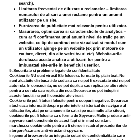
search).
Limitarea frecventei de difuzare a reclamelor – limitarea
numarului de afisari a unei reclame pentru un anumit
utilizator pe un site.
Furnizarea de publicitate mai relevanta pentru utilizator.
Masurarea, optimizarea si caracteristicile de analytics –
cum ar fi confirmarea unui anumit nivel de trafic pe un
website, ce tip de continut este vizualizat si modul cum
un utilizator ajunge pe un website (ex prin motoare de
cautare, direct, din alte website-uri etc). Website-urile
deruleaza aceste analize a utilizarii lor pentru a
imbunatati site-urile in beneficiul userilor.
9. Securitate si probleme legate de confidentialitate
Cookieurile NU sunt virusi! Ele folosesc formate tip plain text. Nu
sunt alcatuite din bucati de cod asa ca nu pot fi executate nici nu pot
auto-rula. In consecinta, nu se pot duplica sau replica pe alte retele
pentru a se rula sau replica din nou. Deoarece nu pot indeplini
aceste functii, nu pot fi considerate virusi.
Cookie-urile pot fi totusi folosite pentru scopuri negative. Deoarece
stocheaza informatii despre preferintele si istoricul de navigare al
utilizatorilor, atat pe un anume site cat si pe mai multe alte siteuri,
cookieurile pot fi folosite ca o forma de Spyware. Multe produse anti-
spyware sunt constiente de acest fapt si in mod constant
marcheaza cookie-urile pentru a fi sterse in cadrul procedurilor de
stergere/scanare anti-virus/anti-spyware.
In general browserele au integrate setari de confidentialitate care