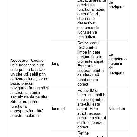
Dezactivarea lui
de
afecteaza
navigare
functionalitatea
autentificarii;
daca este
dezactivat
sesiunea de
lucru se va
reinitializa.
Reţine codul
ISO pentru
limba în care
La
conţinutul site-
incheierea
Necesare
- Cookie-
ului este afişat.
lang
sesiunii
urile necesare sunt
Este strict
de
utile pentru la a face
necesar pentru
navigare
un site utilizabil prin
ca site-ul să
activarea funcţiilor de
funcţioneze
bază, precum
corect.
navigarea în pagină şi
Reţine ID-ul
accesul la zonele
intern al limbii în
securizate de pe site.
care conţinutul
Site-ul nu poate
site-ului este
funcţiona
land_id
afişat. Este
Niciodată
corespunzător fără
strict necesar
aceste cookie-uri.
pentru ca site-ul
să funcţioneze
corect.
Reţine