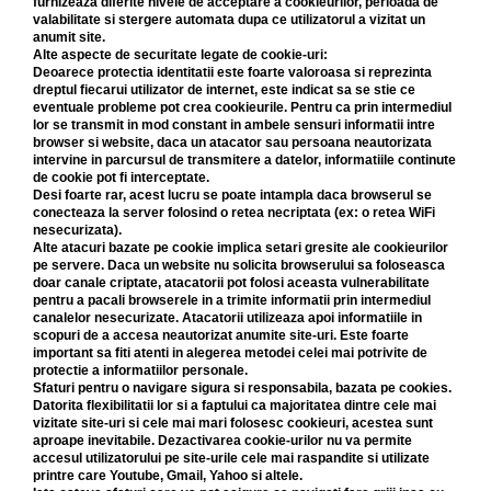
furnizeaza diferite nivele de acceptare a cookieurilor, perioada de
valabilitate si stergere automata dupa ce utilizatorul a vizitat un
anumit site.
Alte aspecte de securitate legate de cookie-uri:
Deoarece protectia identitatii este foarte valoroasa si reprezinta
dreptul fiecarui utilizator de internet, este indicat sa se stie ce
eventuale probleme pot crea cookieurile. Pentru ca prin intermediul
lor se transmit in mod constant in ambele sensuri informatii intre
browser si website, daca un atacator sau persoana neautorizata
intervine in parcursul de transmitere a datelor, informatiile continute
de cookie pot fi interceptate.
Desi foarte rar, acest lucru se poate intampla daca browserul se
conecteaza la server folosind o retea necriptata (ex: o retea WiFi
nesecurizata).
Alte atacuri bazate pe cookie implica setari gresite ale cookieurilor
pe servere. Daca un website nu solicita browserului sa foloseasca
doar canale criptate, atacatorii pot folosi aceasta vulnerabilitate
pentru a pacali browserele in a trimite informatii prin intermediul
canalelor nesecurizate. Atacatorii utilizeaza apoi informatiile in
scopuri de a accesa neautorizat anumite site-uri. Este foarte
important sa fiti atenti in alegerea metodei celei mai potrivite de
protectie a informatiilor personale.
Sfaturi pentru o navigare sigura si responsabila, bazata pe cookies.
Datorita flexibilitatii lor si a faptului ca majoritatea dintre cele mai
vizitate site-uri si cele mai mari folosesc cookieuri, acestea sunt
aproape inevitabile. Dezactivarea cookie-urilor nu va permite
accesul utilizatorului pe site-urile cele mai raspandite si utilizate
printre care Youtube, Gmail, Yahoo si altele.