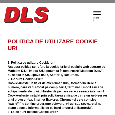
MENI
U
POLITICA DE UTILIZARE COOKIE-
URI
1. Politica de utilizare Cookie-uri
Aceasta politica se refera la cookie-urile si paginile web operate de
Madcom D.l.s. Impex Srl, (denumita în continuare”
Madcom D.l.s.
”),
cu sediul in Str. Lipova nr.37, Sector 1, Bucuresti.
2. Ce sunt Cookie-urile?
Cookie-ul este un fisier de mici dimensiuni, format din litere si
numere, care va fi stocat pe computerul, terminalul mobil sau alte
echipamente ale unui utilizator de pe care se acceseaza internetul.
Cookie-ul este instalat prin solicitarea emisa de catre un web-server
unui browser (ex: Internet Explorer, Chrome) si este complet
“pasiv” (nu contine programe software, virusi sau spyware si nu
poate accesa informatiile de pe hard driverul utilizatorului).
3. La ce sunt folosite Cookie-urile?