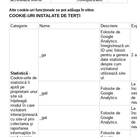
Alte cookie-uri funcţionale se pot adăuga în viitor.
COOKIE-URI INSTALATE DE TERŢI
Categorie
Nume
Descriere
Exp
Folosite de
Google
Analytics.
înregistrează un
ID unic folosit
_ga
pentru a genera
2 a
date statistice
despre cum
vizitatorul
Statistică
-
utilizează site-
Cookie-urile de
ul.
statistică îi
La
ajută pe
Folosite de
înc
proprietarii unui
_gali
Google
ses
site să
Analytics.
de
înţeleagă
nav
modul în care
La
vizitatorii
Folosite de
înc
interacţionează
_gat
Google
ses
cu site-ul prin
Analytics.
de
colectarea şi
nav
raportarea
informaţiilor în
Folosite de